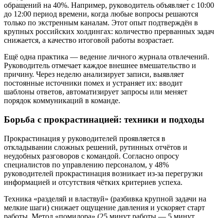
обращений на 40%. Например, руководитель объявляет с 10:00
до 12:00 период времени, когда любые вопросы решаются
только по экстренным каналам. Этот опыт подтверждён в
крупных российских холдингах: количество прерванных задач
снижается, а качество итоговой работы возрастает.
Ещё одна практика — ведение личного журнала отвлечений.
Руководитель отмечает каждое внешнее вмешательство и
причину. Через неделю анализирует записи, выявляет
постоянные источники помех и устраняет их: вводит
шаблоны ответов, автоматизирует запросы или меняет
порядок коммуникаций в команде.
Борьба с прокрастинацией: техники и подходы
Прокрастинация у руководителей проявляется в
откладывании сложных решений, рутинных отчётов и
неудобных разговоров с командой. Согласно опросу
специалистов по управлению персоналом, у 48%
руководителей прокрастинация возникает из-за перегрузки
информацией и отсутствия чётких критериев успеха.
Техника «разделяй и властвуй» (разбивка крупной задачи на
мелкие шаги) снижает ощущение давления и ускоряет старт
работы. Метод «помидора» (25 минут работы — 5 минут