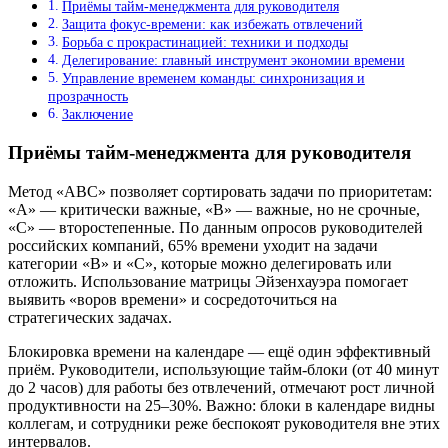
Приёмы тайм-менеджмента для руководителя
Защита фокус-времени: как избежать отвлечений
Борьба с прокрастинацией: техники и подходы
Делегирование: главный инструмент экономии времени
Управление временем команды: синхронизация и
прозрачность
Заключение
Приёмы тайм-менеджмента для руководителя
Метод «ABC» позволяет сортировать задачи по приоритетам:
«А» — критически важные, «B» — важные, но не срочные,
«C» — второстепенные. По данным опросов руководителей
российских компаний, 65% времени уходит на задачи
категории «B» и «C», которые можно делегировать или
отложить. Использование матрицы Эйзенхауэра помогает
выявить «воров времени» и сосредоточиться на
стратегических задачах.
Блокировка времени на календаре — ещё один эффективный
приём. Руководители, использующие тайм-блоки (от 40 минут
до 2 часов) для работы без отвлечений, отмечают рост личной
продуктивности на 25–30%. Важно: блоки в календаре видны
коллегам, и сотрудники реже беспокоят руководителя вне этих
интервалов.